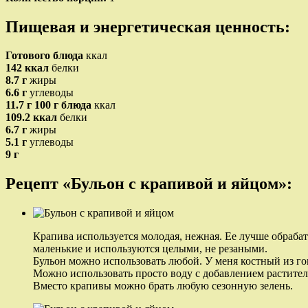
Пищевая и энергетическая ценность:
Готового блюда
ккал
142 ккал
белки
8.7 г
жиры
6.6 г
углеводы
11.7 г
100 г блюда
ккал
109.2 ккал
белки
6.7 г
жиры
5.1 г
углеводы
9 г
Рецепт «Бульон с крапивой и яйцом»:
Крапива используется молодая, нежная. Ее лучше обрабат
маленькие и используются целыми, не резаными.
Бульон можно использовать любой. У меня костный из го
Можно использовать просто воду с добавлением растител
Вместо крапивы можно брать любую сезонную зелень.