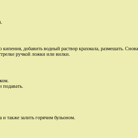
.
о кипения, добавить водный раствор крахмала, размешать. Снова
стрелке ручкой ложки или вилки.
ком.
и подавать.
а и также залить горячим бульоном.