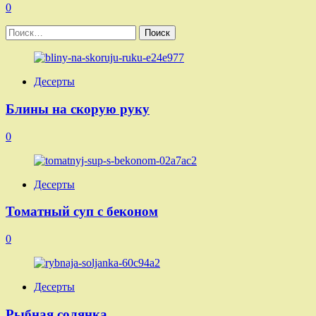
0
Найти:
Десерты
Блины на скорую руку
0
Десерты
Томатный суп с беконом
0
Десерты
Рыбная солянка