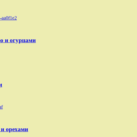
ю и огурцами
м
 и орехами