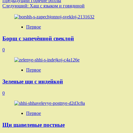
Навигация
Предыдущий
Горячие роллы
Следующий:
Хаш с языком и говядиной
записи
Первое
Борщ с запечённой свеклой
0
Первое
Зеленые щи с индейкой
0
Первое
Щи щавелевые постные