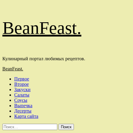
Перейти
BeanFeast.
к
содержимому
Кулинарный портал любимых рецептов.
Основное
BeanFeast.
меню
Первое
Второе
Закуски
Салаты
Соусы
Выпечка
Десерты
Карта сайта
Найти: