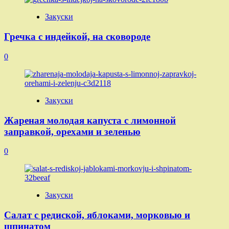
Закуски
Гречка с индейкой, на сковороде
0
Закуски
Жареная молодая капуста с лимонной
заправкой, орехами и зеленью
0
Закуски
Салат с редиской, яблоками, морковью и
шпинатом