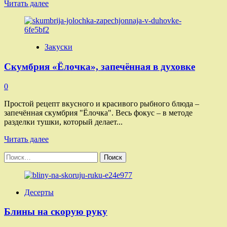
Прочитать
Читать далее
больше
о
Запечённые
рулетики
Закуски
из
скумбрии
Скумбрия «Ёлочка», запечённая в духовке
с
морковью,
сыром
0
и
аджикой
Простой рецепт вкусного и красивого рыбного блюда –
запечённая скумбрия "Ёлочка". Весь фокус – в методе
разделки тушки, который делает...
Прочитать
Читать далее
больше
Найти:
о
Скумбрия
«Ёлочка»,
запечённая
Десерты
в
духовке
Блины на скорую руку