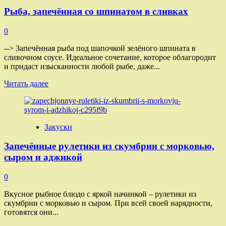
с
Рыба, запечённая со шпинатом в сливках
булгуром
и
овощами
0
--> Запечённая рыба под шапочкой зелёного шпината в
сливочном соусе. Идеальное сочетание, которое облагородит
и придаст изысканности любой рыбе, даже...
Прочитать
Читать далее
больше
о
Рыба,
запечённая
Закуски
со
шпинатом
Запечённые рулетики из скумбрии с морковью,
в
сливках
сыром и аджикой
0
Вкусное рыбное блюдо с яркой начинкой – рулетики из
скумбрии с морковью и сыром. При всей своей нарядности,
готовятся они...