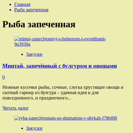
Главная
Рыба запеченная
Рыба запеченная
Закуски
Минтай, запечённый с булгуром и овощами
0
Нежные кусочки рыбы, сочные, слегка хрустящие овощи и
сытный гарнир из булгура – удачная идея и для
повседневного, и праздничного...
Прочитать
Читать далее
больше
о
Минтай,
Закуски
запечённый