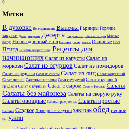
0
Метки
В духовке
Выпечка
Гарниры
Горячие
Вегетарианские
Десерты
закуски
Мясные
День рождения
Закуски из грибов и овощей
На праздничный стол
Овощные
блюда
Пост
Начинка для пирожков
Рецепты для
Птица
Рецепты вторых блюд
начинающих
Салат из
Салат из капусты
Салат из огурцов
моркови
Салат из помидоров
Салат из яиц
Салат из редиски
Салат капустный
Салат из свеклы
Салат с куриной
Салат мясной
Салатные заправки
Салат с кукурузой
Салаты
Салат с сыром
грудкой
Салат с курицей
Салат с фасолью
Салаты без майонеза
Салаты на скорую руку
Салаты овощные
Салаты простые
Салаты праздничные
обед
завтрак
Сладкое
первое
Холодные закуски
Свинина
ужин
суп