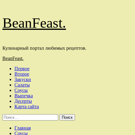
Перейти
BeanFeast.
к
содержимому
Кулинарный портал любимых рецептов.
Основное
BeanFeast.
меню
Первое
Второе
Закуски
Салаты
Соусы
Выпечка
Десерты
Карта сайта
Найти:
Главная
Соусы