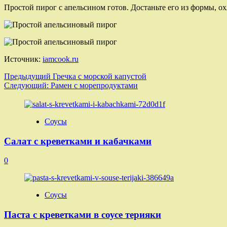
Простой пирог с апельсином готов. Достаньте его из формы, охл
Источник:
iamcook.ru
Навигация
Предыдущий
Гречка с морской капустой
Следующий:
Рамен с морепродуктами
записи
Соусы
Салат с креветками и кабачками
0
Соусы
Паста с креветками в соусе терияки