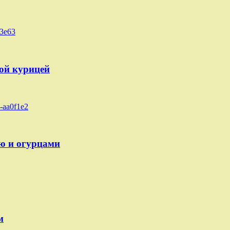
ой курицей
ю и огурцами
м