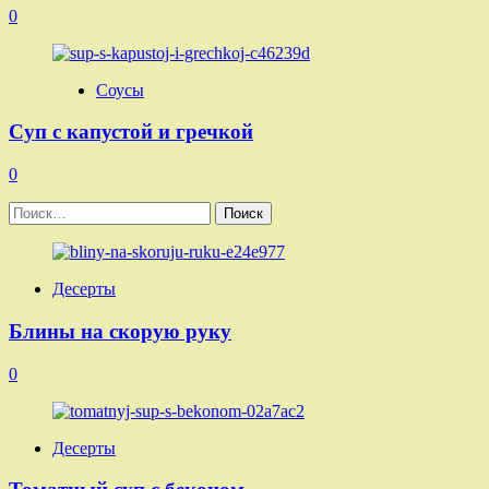
0
Соусы
Суп с капустой и гречкой
0
Найти:
Десерты
Блины на скорую руку
0
Десерты