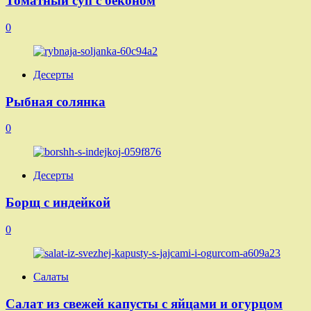
Томатный суп с беконом
0
Десерты
Рыбная солянка
0
Десерты
Борщ с индейкой
0
Салаты
Салат из свежей капусты с яйцами и огурцом